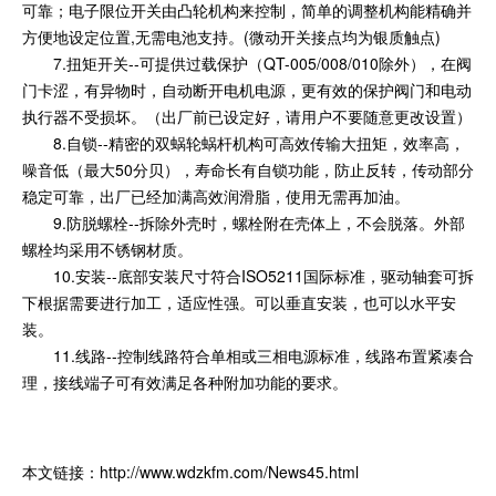
可靠；电子限位开关由凸轮机构来控制，简单的调整机构能精确并
方便地设定位置,无需电池支持。(微动开关接点均为银质触点)
7.扭矩开关--可提供过载保护（QT-005/008/010除外），在阀
门卡涩，有异物时，自动断开电机电源，更有效的保护阀门和电动
执行器不受损坏。（出厂前已设定好，请用户不要随意更改设置）
8.自锁--精密的双蜗轮蜗杆机构可高效传输大扭矩，效率高，
噪音低（最大50分贝），寿命长有自锁功能，防止反转，传动部分
稳定可靠，出厂已经加满高效润滑脂，使用无需再加油。
9.防脱螺栓--拆除外壳时，螺栓附在壳体上，不会脱落。外部
螺栓均采用不锈钢材质。
10.安装--底部安装尺寸符合ISO5211国际标准，驱动轴套可拆
下根据需要进行加工，适应性强。可以垂直安装，也可以水平安
装。
11.线路--控制线路符合单相或三相电源标准，线路布置紧凑合
理，接线端子可有效满足各种附加功能的要求。
本文链接：
http://www.wdzkfm.com/News45.html