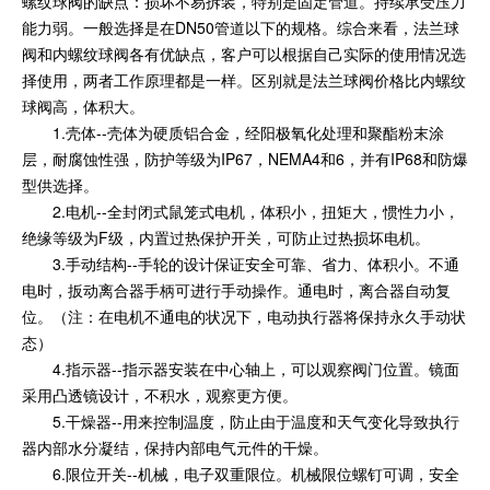
螺纹球阀的缺点：损坏不易拆装，特别是固定管道。持续承受压力
能力弱。一般选择是在DN50管道以下的规格。综合来看，法兰球
阀和内螺纹球阀各有优缺点，客户可以根据自己实际的使用情况选
择使用，两者工作原理都是一样。区别就是法兰球阀价格比内螺纹
球阀高，体积大。
1.壳体--壳体为硬质铝合金，经阳极氧化处理和聚酯粉末涂
层，耐腐蚀性强，防护等级为IP67，NEMA4和6，并有IP68和防爆
型供选择。
2.电机--全封闭式鼠笼式电机，体积小，扭矩大，惯性力小，
绝缘等级为F级，内置过热保护开关，可防止过热损坏电机。
3.手动结构--手轮的设计保证安全可靠、省力、体积小。不通
电时，扳动离合器手柄可进行手动操作。通电时，离合器自动复
位。（注：在电机不通电的状况下，电动执行器将保持永久手动状
态）
4.指示器--指示器安装在中心轴上，可以观察阀门位置。镜面
采用凸透镜设计，不积水，观察更方便。
5.干燥器--用来控制温度，防止由于温度和天气变化导致执行
器内部水分凝结，保持内部电气元件的干燥。
6.限位开关--机械，电子双重限位。机械限位螺钉可调，安全