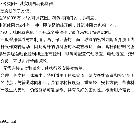
各类附件以实现自动化操作。
装更换提供了方便。
°和90°有±4°的可调范围。确保与阀门的同步精度。
流体阻力Z小的一种，即使是缩径球阀，其流体阻力也相当小。
90°，球阀就完成了全开或全关动作，很容易实现快速启闭。
一般采用弹性材料制造，易于保证密封，而且球阀的密封力随着介质压
杆只作旋转运动，因此阀杆的填料密封不易被破坏，而且阀杆倒密封的密
容易实现自动化控制和远距离控制，球阀可配置气动装置、电动装置、液
介质，可以进行管线通球。
设计，无需连接支架和轴套，使执行器安装变简单。
合理，长度短，体积小，特别适用于短线管道、复杂多线管道和特定空
特点，与普通球阀相比，具有结构长度短、重量轻、安装方便、节省材
一发生火灾时，仍然能够可靠操作并具有良好的密封性。根据用户需要，
ws66.html