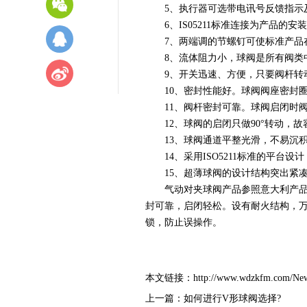
5、执行器可选带电讯号反馈指示及
6、IS05211标准连接为产品的安
7、两端调的节螺钉可使标准产品在0
8、流体阻力小，球阀是所有阀类中
9、开关迅速、方便，只要阀杆转动
10、密封性能好。球阀阀座密封圈
11、阀杆密封可靠。球阀启闭时阀
12、球阀的启闭只做90°转动，故
13、球阀通道平整光滑，不易沉积
14、采用ISO5211标准的平台
15、超薄球阀的设计结构突出紧凑
气动对夹球阀产品参照意大利产品的
封可靠，启闭轻松。设有耐火结构，万
锁，防止误操作。
本文链接：
http://www.wdzkfm.com/Ne
上一篇：
如何进行V形球阀选择?