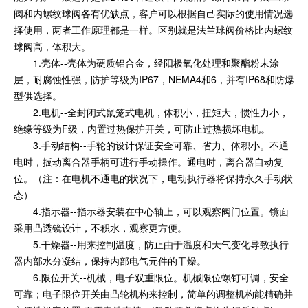
阀和内螺纹球阀各有优缺点，客户可以根据自己实际的使用情况选
择使用，两者工作原理都是一样。区别就是法兰球阀价格比内螺纹
球阀高，体积大。
1.壳体--壳体为硬质铝合金，经阳极氧化处理和聚酯粉末涂
层，耐腐蚀性强，防护等级为IP67，NEMA4和6，并有IP68和防爆
型供选择。
2.电机--全封闭式鼠笼式电机，体积小，扭矩大，惯性力小，
绝缘等级为F级，内置过热保护开关，可防止过热损坏电机。
3.手动结构--手轮的设计保证安全可靠、省力、体积小。不通
电时，扳动离合器手柄可进行手动操作。通电时，离合器自动复
位。（注：在电机不通电的状况下，电动执行器将保持永久手动状
态）
4.指示器--指示器安装在中心轴上，可以观察阀门位置。镜面
采用凸透镜设计，不积水，观察更方便。
5.干燥器--用来控制温度，防止由于温度和天气变化导致执行
器内部水分凝结，保持内部电气元件的干燥。
6.限位开关--机械，电子双重限位。机械限位螺钉可调，安全
可靠；电子限位开关由凸轮机构来控制，简单的调整机构能精确并