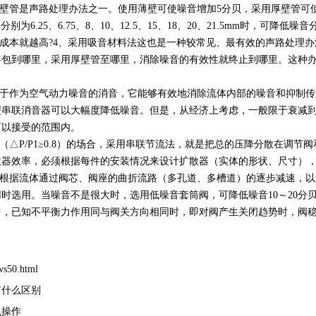
管是声路处理办法之一。使用薄壁可使噪音增加5分贝，采用厚壁管可使
6.25、6.75、8、10、12.5、15、18、20、21.5mm时，可降低噪音分
成本就越高?4、采用吸音材料法这也是一种较常见、最有效的声路处理办
料包到哪里，采用厚壁管至哪里，消除噪音的有效性就终止到哪里。这种
于作为空气动力噪音的消音，它能够有效地消除流体内部的噪音和抑制传
串联消音器可以大幅度降低噪音。但是，从经济上考虑，一般限于衰减到
可以接受的范围内。
△P/P1≥0.8）的场合，采用串联节流法，就是把总的压降分散在调
散器效率，必须根据每件的安装情况来设计扩散器（实体的形状、尺寸）
根据流体通过阀芯、阀座的曲折流路（多孔道、多槽道）的逐步减速，以
时选用。当噪音不是很大时，选用低噪音套筒阀，可降低噪音10～20分
中，已知不平衡力作用同与阀关方向相同时，即对阀产生关闭趋势时，阀
ws50.html
有什么区别
么操作