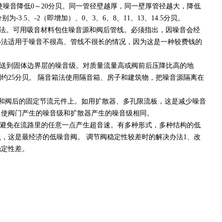
噪音降低0～20分贝。同一管径壁越厚，同一壁厚管径越大，降低
别为-3.5、-2（即增加）、0、3、6、8、11、13、14.5分贝。
法。可用吸音材料包住噪音源和阀后管线。必须指出，因噪音会经
办法适用于噪音不很高、管线不很长的情况，因为这是一种较费钱的
送到固体边界层的噪音级。对质量流量高或阀前后压降比高的地
约25分贝。 隔音箱法使用隔音箱、房子和建筑物，把噪音源隔离在
节阀和阀后的固定节流元件上。如用扩散器、多孔限流板，这是减少噪音
，使阀门产生的噪音级和扩散器产生的噪音级相同。
避免在流路里的任意一点产生超音速。有多种形式，多种结构的低
贝，这是最经济的低噪音阀。 调节阀稳定性较差时的解决办法1、改
稳定性差。