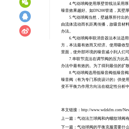
4.气动球阀使用厚壁管线法采用厚壁
噪音效果越好。如DN200管道，其壁厚分别为
5.气动球阀当然，壁越厚所付出的
由流体流动而长距离传播，故吸音材
办法。
6.气动球阀串联消音器法本法适用
方，本法最有效而又经济。使用吸收型
里面，使外部环境的噪音减小到人们
7.串联节流法在调节阀的压力比高（
办法中最有效的。为了得到最佳的扩
8.气动球阀选用低噪音阀低噪音阀
噪音阀（有为专门系统设计的）供使用
变不平衡力作用方向法在稳定性分析
本文链接：
http://www.wdzkfm.com/Ne
上一篇：
气动法兰球阀和内螺纹球阀
下一篇：
气动球阀的平衡克服需要什