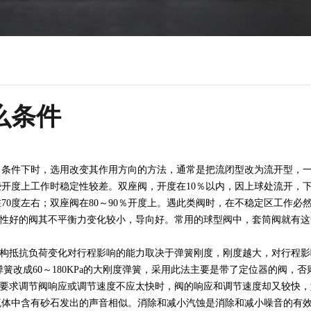
么条件
件下时，选用改变其作用方向的方法，通常是把流闭型改为流开型，一
开度上工作时稳定性较差。双座阀，开度在10％以内，因上球处流开，
70度左右；双座阀在80～90％开度上。遇此类阀时，在不稳定区工作必
性好的阀其不平衡力变化较小，导向好。常用的球型阀中，套筒阀就有这
构抵抗负荷变化对行程影响的能力取决于弹簧刚度，刚度越大，对行程影
围的弹簧改成60～180KPa的大刚度弹簧，采用此法主要是带了定位器的阀
要求调节阀响应或调节速度不应太快时，阀的响应和调节速度却又较快，
流体中含有砂石发出的声音相似。消除和减小汽蚀是消除和减小噪音的有